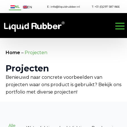
NL
E: info@liquidrubber.nl
T: +31 (0)297 587 866
EN
Home
–
Projecten
Projecten
Benieuwd naar concrete voorbeelden van
projecten waar ons product is gebruikt? Bekijk ons
portfolio met diverse projecten!
Alle