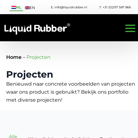
NL
E: info@liquidrubber.nl
T: +31 (0)297 587 866
EN
Home
–
Projecten
Projecten
Benieuwd naar concrete voorbeelden van projecten
waar ons product is gebruikt? Bekijk ons portfolio
met diverse projecten!
Alle