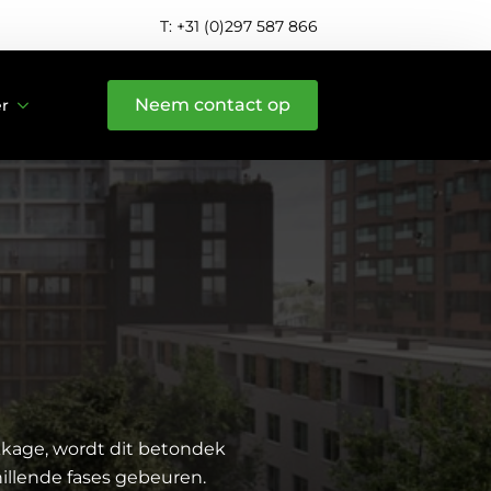
T: +31 (0)297 587 866
Neem contact op
er
kage, wordt dit betondek
illende fases gebeuren.