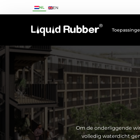
NL
EN
Toepassing
Om de onderliggende win
volledig waterdicht ge