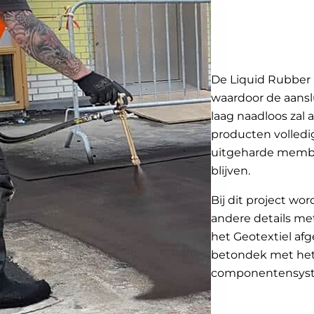
De Liquid Rubber 
waardoor de aansl
laag naadloos zal
producten volledi
uitgeharde membra
blijven.
Bij dit project wo
andere details m
het Geotextiel af
betondek met het
componentensyst