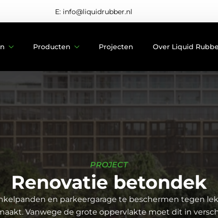
E: info@liquidrubber.nl
en
Producten
Projecten
Over Liquid Rubb
PROJECT
Renovatie betondek
kelpanden en parkeergarage te beschermen tegen lek
maakt. Vanwege de grote oppervlakte moet dit in versch