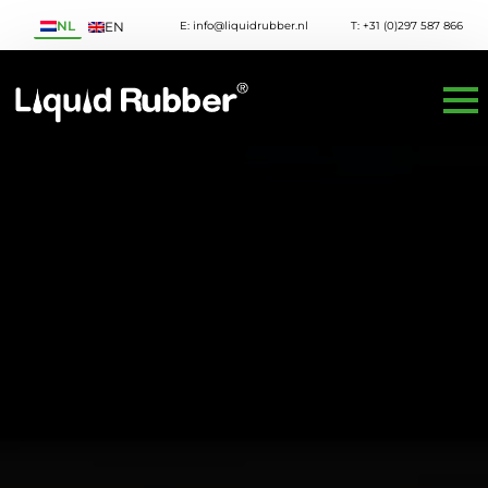
NL
E: info@liquidrubber.nl
T: +31 (0)297 587 866
EN