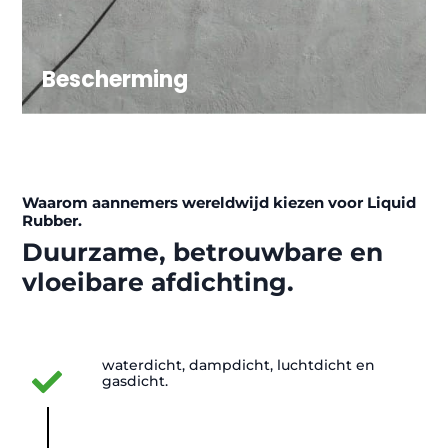
bijdrage aan duurzaam en energie-efficiënt
bouwen.
Bescherming
Bekijk toepassingen
Liquid Rubber producten zijn bestand tegen
diverse chemisch-toxische stoffen. Dankzij de
uitstekende hechting aan de ondergrond
vormen zij een volledig afsluitende laag,
Waarom aannemers wereldwijd kiezen voor Liquid
Rubber.
waardoor invloeden van buitenaf — zoals
Duurzame, betrouwbare en
vochtige lucht (corrosie) en schadelijke
chemicaliën — geen kans krijgen om de
vloeibare afdichting.
ondergrond aan te tasten.
Bekijk toepassingen
waterdicht, dampdicht, luchtdicht en
gasdicht.