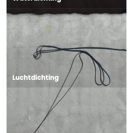
De coatings van Liquid Rubber worden onder
meer toegepast op brugdekken,
parkeerdekken, parkeergarages, daken,
naden, doorvoeren, tunnelconstructies en
vele andere constructies. Ze realiseren een
blijvend elastische, naadloze en waterdichte
afdichting.
Bekijk toepassingen
Luchtdichting
Luchtdicht bouwen is essentieel voor een
energiezuinig gebouw en vormt een belangrijk
onderdeel van passief bouwen. De
milieuvriendelijke coatings van Liquid Rubber
zorgen voor een volledig luchtdichte
afdichting en leveren daarmee een directe