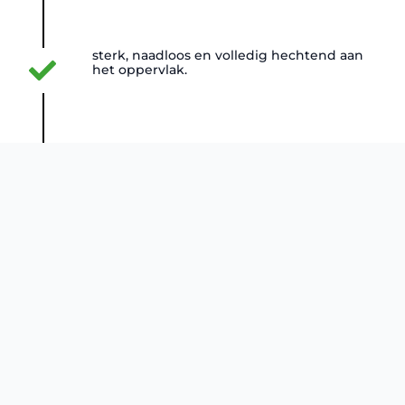
sterk, naadloos en volledig hechtend aan
het oppervlak.
uitstekende hechting op licht vochtige
ondergronden.