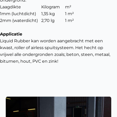
ondergrond.
Laagdikte
Kilogram
m²
1mm (luchtdicht)
1,35 kg
1 m²
2mm (waterdicht)
2,70 lg
1 m²
Applicatie
Liquid Rubber kan worden aangebracht met een
kwast, roller of airless spuitsysteem. Het hecht op
vrijwel alle ondergronden zoals; beton, steen, metaal,
bitumen, hout, PVC en zink!