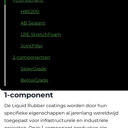
1-component
HBS200
AB Sealant
LRE StretchFoam
JointFiller
2-componenten
SprayGrade
BelowGrade
1-component
De Liquid Rubber coatings worden door hun
specifieke eigenschappen al jarenlang wereldwijd
toegepast voor infrastructurele en industriële
projecten. Onze 1-component producten zijn