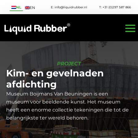
NL
E: info@liquidrubber.nl
T: +31 (0)297 587 866
EN
PROJECT
Kim- en gevelnaden
afdichting
Museum Boijmans Van Beuningen is een
museum voor beeldende kunst. Het museum
heeft een enorme collectie tekeningen die tot de
belangrijkste ter wereld behoren.