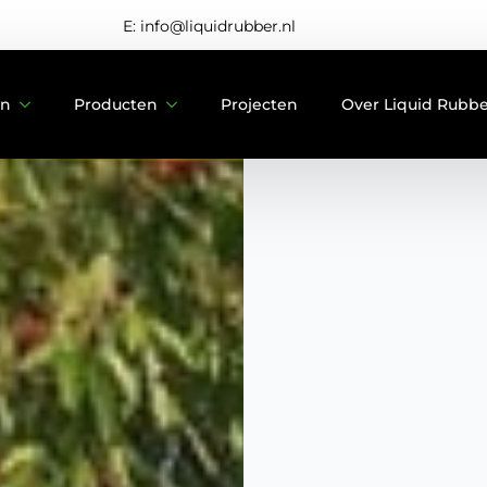
E: info@liquidrubber.nl
en
Producten
Projecten
Over Liquid Rubb