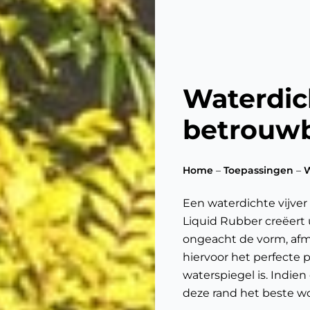
Waterdic
betrouwb
Home
–
Toepassingen
–
W
Een waterdichte vijve
Liquid Rubber creëert 
ongeacht de vorm, afm
hiervoor het perfecte 
waterspiegel is. Indie
deze rand het beste 