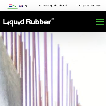
NL
E: info@liquidrubber.nl
T: +31 (0)297 587 866
EN