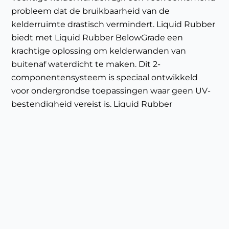
probleem dat de bruikbaarheid van de
kelderruimte drastisch vermindert. Liquid Rubber
biedt met Liquid Rubber BelowGrade een
krachtige oplossing om kelderwanden van
buitenaf waterdicht te maken. Dit 2-
componentensysteem is speciaal ontwikkeld
voor ondergrondse toepassingen waar geen UV-
bestendigheid vereist is. Liquid Rubber
BelowGrade hecht uitstekend op beton en
metselwerk, en vormt na uitharding een volledig
naadloze, blijvend elastische waterdichte barrière
die vocht effectief buitenhoudt.
Dankzij de verwerking met ons HVLP-
pompsysteem is het product snel en efficiënt aan
te brengen, ook op grotere wandoppervlakken of
in lastige hoeken.