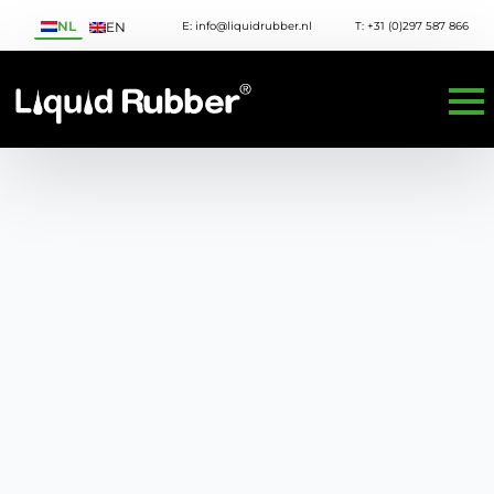
NL
E: info@liquidrubber.nl
T: +31 (0)297 587 866
EN