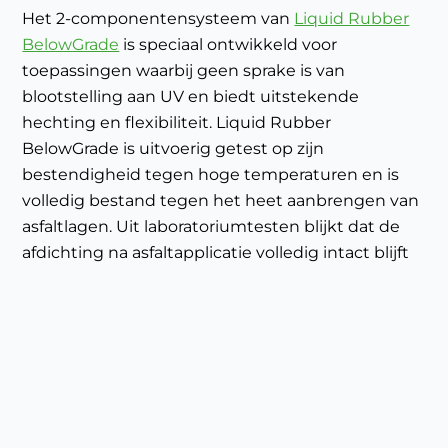
Het 2-componentensysteem van
Liquid Rubber
BelowGrade
is speciaal ontwikkeld voor
toepassingen waarbij geen sprake is van
blootstelling aan UV en biedt uitstekende
hechting en flexibiliteit. Liquid Rubber
BelowGrade is uitvoerig getest op zijn
bestendigheid tegen hoge temperaturen en is
volledig bestand tegen het heet aanbrengen van
asfaltlagen. Uit laboratoriumtesten blijkt dat de
afdichting na asfaltapplicatie volledig intact blijft
en geen water doorlaat, zelfs onder langdurige
belasting.
Daarnaast is Liquid Rubber BelowGrade bestand
tegen temperatuurschommelingen en
chemische belasting — wat het uitermate
geschikt maakt voor brugprojecten waar