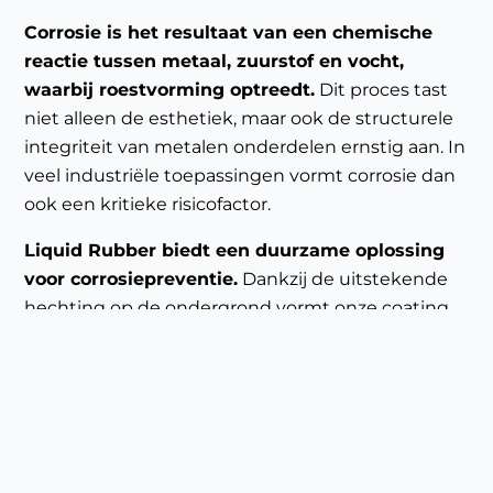
Corrosie is het resultaat van een chemische
reactie tussen metaal, zuurstof en vocht,
waarbij roestvorming optreedt.
Dit proces tast
niet alleen de esthetiek, maar ook de structurele
integriteit van metalen onderdelen ernstig aan. In
veel industriële toepassingen vormt corrosie dan
ook een kritieke risicofactor.
Liquid Rubber biedt een duurzame oplossing
voor corrosiepreventie.
Dankzij de uitstekende
hechting op de ondergrond vormt onze coating
een volledig gesloten, elastische barrière die
contact met zuurstof en water volledig voorkomt.
Zelfs bij blootstelling aan zware omstandigheden
biedt Liquid Rubber langdurige bescherming.
Indien een mechanische beschadiging optreedt,