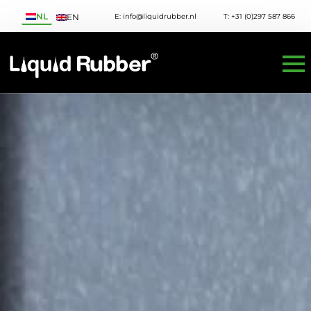
NL
E: info@liquidrubber.nl
T: +31 (0)297 587 866
EN